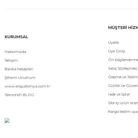
MÜŞTERİ HİZ
KURUMSAL
Üyelik
Üye Girişi
Hakkımızda
Ön bilgilendirm
İletişim
Satış Sözleşmesi
Banka hesapları
Ödeme ve Tesli
Şifremi Unuttum
Gizlilik ve Güven
www.engulkimya.com.tr
İade ve İptal
TeknoHiFi BLOG
Site içi ürün ar
Kargo teslim uya