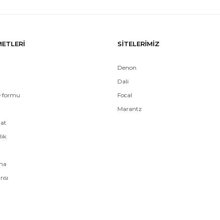
METLERİ
SİTELERİMİZ
Denon
Dali
e formu
Focal
Marantz
mat
lik
ama
rısı