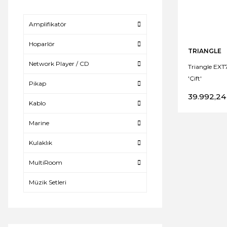
Amplifikatör
Hoparlör
TRIANGLE
Network Player / CD
Triangle EXT
'Çift'
Pikap
39.992,24
Kablo
Marine
Kulaklık
MultiRoom
Müzik Setleri