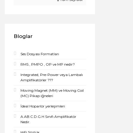
Bloglar
Ses Dosyası Formatları
RMS , PMPO , OP ve MP nedir?
Integrated, Pre-Power veya Lambalı
Amplifikatörler ???
Moving Magnet (MM) ve Moving Coil
(MC) Pikap iğneleri
İdeal Hoparlör yerleşimleri
A.AB.C.D.G.H Sınıfı Amplifikatör
Nedir.
HiFi Sözlük