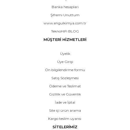
Banka hesapları
Şifremi Unuttum
www.engulkimya.com.tr
TeknoHiFi BLOG
MÜŞTERİ HİZMETLERİ
Üyelik
Üye Girişi
Ön bilgilendirme formu
Satış Sözleşmesi
Ödeme ve Teslimat
Gizlilik ve Güvenlik
İade ve İptal
Site içi ürün arama
Kargo teslim uyarısı
SİTELERİMİZ