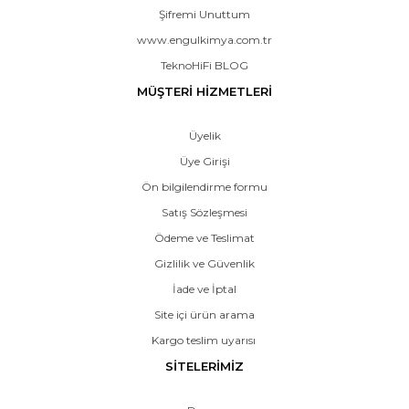
Şifremi Unuttum
www.engulkimya.com.tr
TeknoHiFi BLOG
MÜŞTERİ HİZMETLERİ
Üyelik
Üye Girişi
Ön bilgilendirme formu
Satış Sözleşmesi
Ödeme ve Teslimat
Gizlilik ve Güvenlik
İade ve İptal
Site içi ürün arama
Kargo teslim uyarısı
SİTELERİMİZ