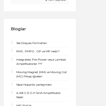
Bloglar
Ses Dosyası Formatları
RMS , PMPO , OP ve MP nedir?
Integrated, Pre-Power veya Lambalı
Amplifikatörler ???
Moving Magnet (MM) ve Moving Coil
(MC) Pikap iğneleri
İdeal Hoparlör yerleşimleri
A.AB.C.D.G.H Sınıfı Amplifikatör
Nedir.
HiFi Sözlük