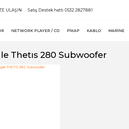
İZE ULAŞIN
Satış Destek hattı 0532 2827881
ÖR
NETWORK PLAYER / CD
PIKAP
KABLO
MARINE
le Thetıs 280 Subwoofer