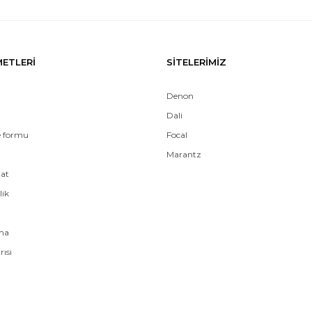
METLERİ
SİTELERİMİZ
Denon
Dali
e formu
Focal
Marantz
mat
lik
ama
rısı