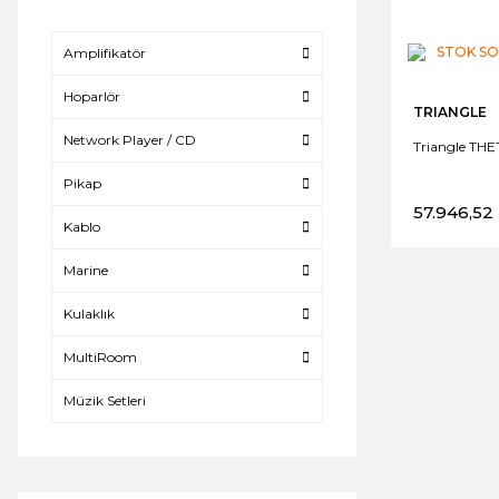
STOK S
Amplifikatör
Hoparlör
TRIANGLE
Network Player / CD
Triangle THE
Pikap
57.946,52
Kablo
Marine
Kulaklık
MultiRoom
Müzik Setleri