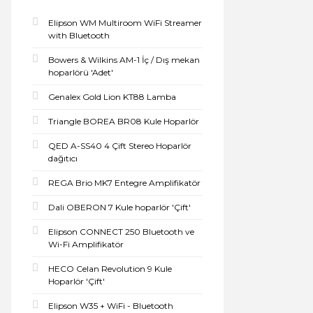
Elipson WM Multiroom WiFi Streamer
with Bluetooth
Bowers & Wilkins AM-1 İç / Dış mekan
hoparlörü 'Adet'
Genalex Gold Lion KT88 Lamba
Triangle BOREA BR08 Kule Hoparlör
QED A-SS40 4 Çift Stereo Hoparlör
dağıtıcı
REGA Brio MK7 Entegre Amplifikatör
Dali OBERON 7 Kule hoparlör 'Çift'
Elipson CONNECT 250 Bluetooth ve
Wi-Fi Amplifikatör
HECO Celan Revolution 9 Kule
Hoparlör 'Çift'
Elipson W35 + WiFi - Bluetooth