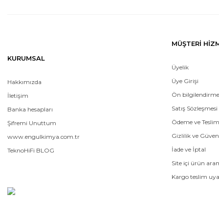
MÜŞTERİ HİZ
KURUMSAL
Üyelik
Üye Girişi
Hakkımızda
Ön bilgilendirm
İletişim
Satış Sözleşmesi
Banka hesapları
Ödeme ve Tesli
Şifremi Unuttum
Gizlilik ve Güven
www.engulkimya.com.tr
İade ve İptal
TeknoHiFi BLOG
Site içi ürün ar
Kargo teslim uya